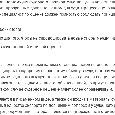
. Поэтому для судебного разбирательства нужна качестве
ужит прозрачным доказательством для суда. Процесс оценоч
то специалист по оценке должен полностью соблюдать принцип
беих сторон.
о для того, чтобы не спровоцировать новые споры между ли
 качественной и точной оценке.
ны в одно и то же время нанимают специалистов по оценочно
ищать точку зрения по спорному объекту в суде, которая ука
оимость данного имущества, которая было указана специали
алогоплательщиком и налоговой инспекцией, то при установ
в таком случае судебное решение будет более справедливым.
ляется в письменном виде, а также он входит в материалы с
чь в качестве эксперта по возникшим вопросам у судебного 
твует документация, которая является подтверждением стоимос