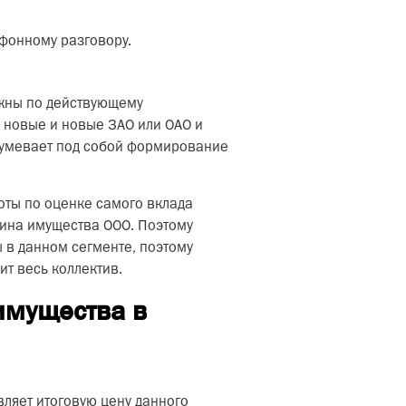
ефонному разговору.
лжны по действующему
е новые и новые ЗАО или ОАО и
азумевает под собой формирование
оты по оценке самого вклада
чина имущества ООО. Поэтому
 в данном сегменте, поэтому
ит весь коллектив.
 имущества в
ляет итоговую цену данного