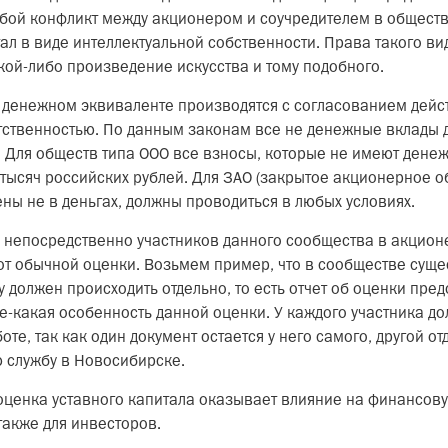
юбой конфликт между акционером и соучредителем в обществ
тал в виде интеллектуальной собственности. Права такого в
акой-либо произведение искусства и тому подобного.
 денежном эквиваленте производятся с согласованием дейс
тственностью. По данным законам все не денежные вклады 
. Для обществ типа ООО все взносы, которые не имеют дене
тысяч российских рублей. Для ЗАО (закрытое акционерное о
ны не в деньгах, должны проводиться в любых условиях.
 непосредственно участников данного сообщества в акцион
от обычной оценки. Возьмем пример, что в сообществе сущес
 должен происходить отдельно, то есть отчет об оценки пред
ое-какая особенность данной оценки. У каждого участника д
те, так как один документ остается у него самого, другой от
ю службу в Новосибирске.
 оценка уставного капитала оказывает влияние на финансов
также для инвесторов.