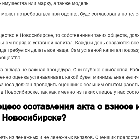
 имущества или марку, а также модель.
может потребоваться при оценке, буде согласована по тел
ество в Новосибирске, то собственники таких обществ, до
льном порядке уставной капитал. Каждый день создаются вс
ада требуется делать все чаще. Сам уставной капитал подр
общества.
та вклада не важная процедура. Они глубоко ошибаются. Раб
менно оценка устанавливает, какой будет минимальная вели
 взноса должен проводить оценщик с большим опытом работы
 Новосибирске, так как именно из таких спецов у нас состо
оцесс составления акта о взносе
в Новосибирске?
ять из денежных и не денежных вкладов. Оценщик предостав