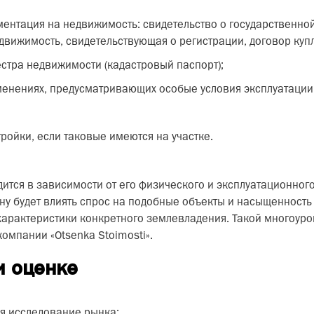
нтация на недвижимость: свидетельство о государственной
движимость, свидетельствующая о регистрации, договор куп
стра недвижимости (кадастровый паспорт);
нениях, предусматривающих особые условия эксплуатации
ройки, если таковые имеются на участке.
ится в зависимости от его физического и эксплуатационног
ену будет влиять спрос на подобные объекты и насыщенност
характеристики конкретного землевладения. Такой многоур
омпании «Otsenka Stoimosti».
и оценке
я исследование рынка: