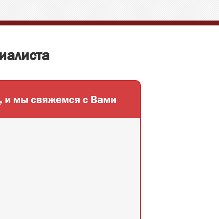
иалиста
,
и мы свяжемся с Вами