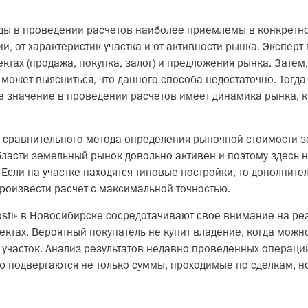
ды в проведении расчетов наиболее приемлемы в конкретном
, от характеристик участка и от активности рынка. Эксперт 
ктах (продажа, покупка, залог) и предложения рынка. Затем
 может выясниться, что данного способа недостаточно. Тогд
 значение в проведении расчетов имеет динамика рынка, к
 сравнительного метода определения рыночной стоимости з
бласти земельный рынок довольно активен и поэтому здесь 
Если на участке находятся типовые постройки, то дополнит
роизвести расчет с максимальной точностью.
sti» в Новосибирске сосредотачивают свое внимание на ре
ктах. Вероятный покупатель не купит владение, когда можн
 участок. Анализ результатов недавно проведенных операци
ю подвергаются не только суммы, проходимые по сделкам, н