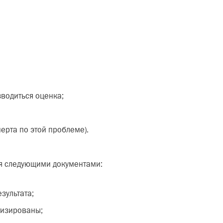
зводиться оценка;
ерта по этой проблеме).
я следующими документами:
зультата;
тизированы;